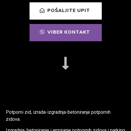
POŠALJITE UPIT
VIBER KONTAKT
Potporni zid, izrada-izgradnja-betoniranje potpornih
zidova.
Izgradnja, betoniranje i armiranje potpornih zidova i parking