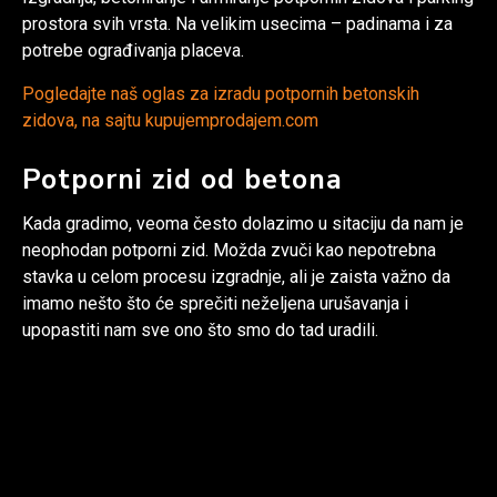
prostora svih vrsta. Na velikim usecima – padinama i za
potrebe ograđivanja placeva.
Pogledajte naš oglas za izradu potpornih betonskih
zidova, na sajtu kupujemprodajem.com
Potporni zid od betona
Kada gradimo, veoma često dolazimo u sitaciju da nam je
neophodan potporni zid. Možda zvuči kao nepotrebna
stavka u celom procesu izgradnje, ali je zaista važno da
imamo nešto što će sprečiti neželjena urušavanja i
upopastiti nam sve ono što smo do tad uradili.