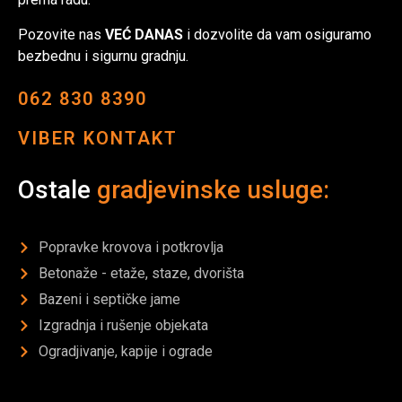
Pozovite nas
VEĆ DANAS
i dozvolite da vam osiguramo
bezbednu i sigurnu gradnju.
062 830 8390
VIBER KONTAKT
Ostale
gradjevinske usluge:
Popravke krovova i potkrovlja
Betonaže - etaže, staze, dvorišta
Bazeni i septičke jame
Izgradnja i rušenje objekata
Ogradjivanje, kapije i ograde