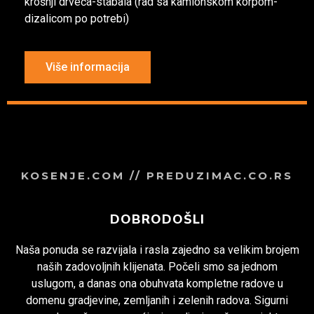
krošnji drveća-stabala (rad sa kamionskom korpom-
dizalicom po potrebi)
Više informacija
KOSENJE.COM // PREDUZIMAC.CO.RS
DOBRODOŠLI
Naša ponuda se razvijala i rasla zajedno sa velikim brojem
naših zadovoljnih klijenata. Počeli smo sa jednom
uslugom, a danas ona obuhvata kompletne radove u
domenu gradjevine, zemljanih i zelenih radova. Sigurni